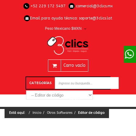
+52 229 172 5497
comercial@3clics.mx
Email para ayuda técnica:
soporte@3clics.lat
Peso Mexicano $MXN
Carro vacío
CATEGORÍAS
Está aquí:
Inicio
Otros Softwares
Editor de código