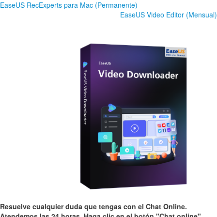
EaseUS RecExperts para Mac (Permanente)
EaseUS Video Editor (Mensual)
Resuelve cualquier duda que tengas con el Chat Online.
Atendemos las 24 horas. Haga clic en el botón "Chat online"