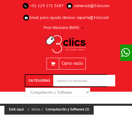
+52 229 172 5497
comercial@3clics.mx
Email para ayuda técnica:
soporte@3clics.lat
Peso Mexicano $MXN
Carro vacío
CATEGORÍAS
Está aquí:
Inicio
Computación y Software (2)