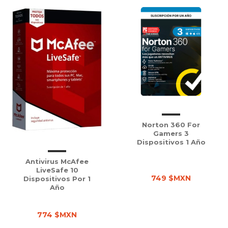
Norton 360 For
Gamers 3
Dispositivos 1 Año
Antivirus McAfee
LiveSafe 10
749 $MXN
Dispositivos Por 1
Año
774 $MXN