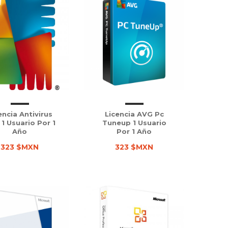
encia Antivirus
Licencia AVG Pc
1 Usuario Por 1
Tuneup 1 Usuario
Año
Por 1 Año
323 $MXN
323 $MXN