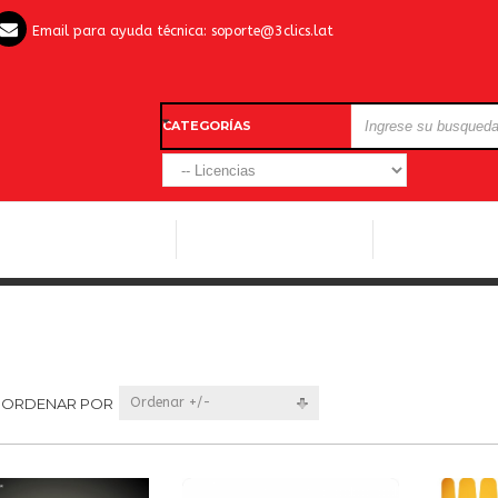
Email para ayuda técnica:
soporte@3clics.lat
CATEGORÍAS
LICENCIAS WINDOWS
LICENCIAS ANTIVIRUS
OTROS SOFTW
ORDENAR POR
Ordenar +/-