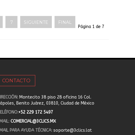
7
SIGUIENTE
FINAL
Página 1 de 7
CONTACTO
IRECCIÓN:
Montecito 38 piso 28 oficina 16 Col.
ápoles, Benito Juárez, 03810, Ciudad de México
ELÉFONO:
+52 229 172 5497
MAIL:
COMERCIAL@3CLICS.MX
MAIL PARA AYUDA TÉCNICA:
soporte@3clics.lat