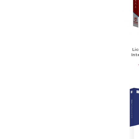
Li
Int