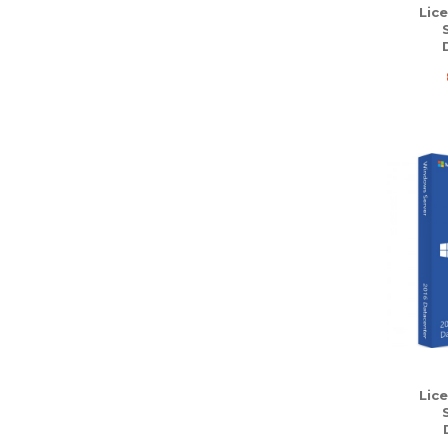
Lic
Lic