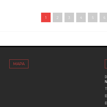
1
2
3
4
5
6
MAPA
D
N
T
E
E