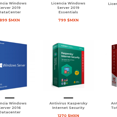
encia Windows
Licencia Windows
Lice
Server 2019
Server 2019
DataCenter
Essentials
899 $MXN
799 $MXN
encia Windows
Antivirus Kaspersky
Ant
Server 2016
Internet Security
To
Datacenter
1270 $MXN