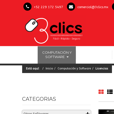
+52 229 172 5497
comercial@3clics.mx
COMPUTACIÓN Y
INICIO
LICENCIAS OFFICE
SOFTWARE
Está aquí:
Inicio
Computación y Software
Licencias
CATEGORIAS