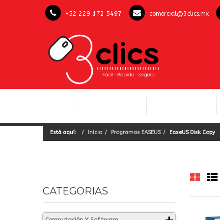
+52 229 172 5497
comercial@3clics.mx
COMPUTACIÓN Y
INICIO
LICENCIAS OFFICE
SOFTWARE
Está aquí:
Inicio
Programas EASEUS
EaseUS Disk Copy
CATEGORIAS