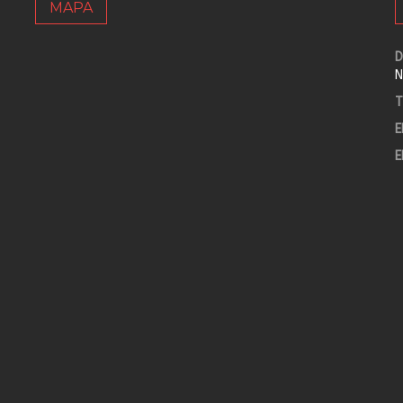
MAPA
D
N
T
E
E