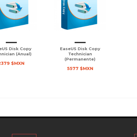
eUS Disk Copy
EaseUS Disk Copy
nician (Anual)
Technician
(Permanente)
2379 $MXN
5577 $MXN