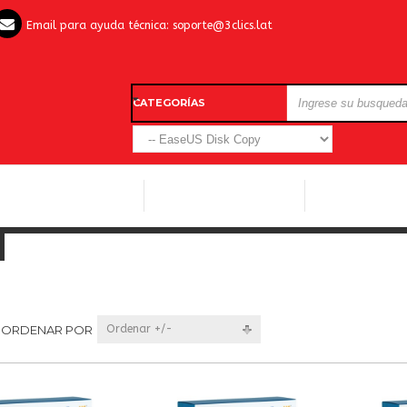
Email para ayuda técnica:
soporte@3clics.lat
CATEGORÍAS
LICENCIAS WINDOWS
LICENCIAS ANTIVIRUS
OTROS SOFTW
ORDENAR POR
Ordenar +/-