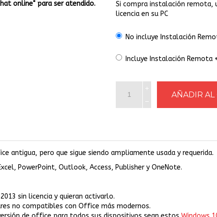
Chat online" para ser atendido.
Si compra instalación remota, 
licencia en su PC
No incluye Instalación Remo
Incluye Instalación Remota
fice antigua, pero que sigue siendo ampliamente usada y requerida.
Excel, PowerPoint, Outlook, Access, Publisher y OneNote.
013 sin licencia y quieran activarlo.
res no compatibles con Office más modernos.
ersión de office para todos sus dispositivos sean estos
Windows 1