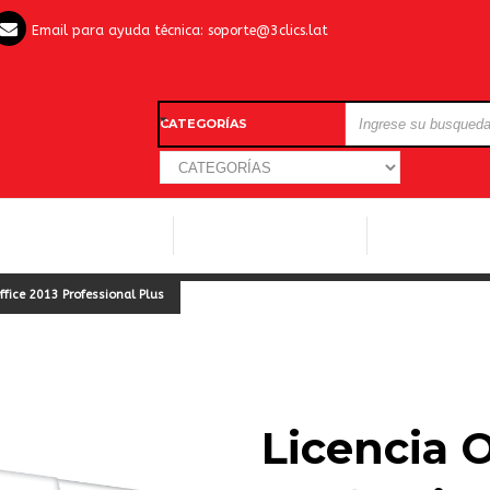
Email para ayuda técnica:
soporte@3clics.lat
CATEGORÍAS
LICENCIAS WINDOWS
LICENCIAS ANTIVIRUS
OTROS SOFTW
ffice 2013 Professional Plus
Licencia O