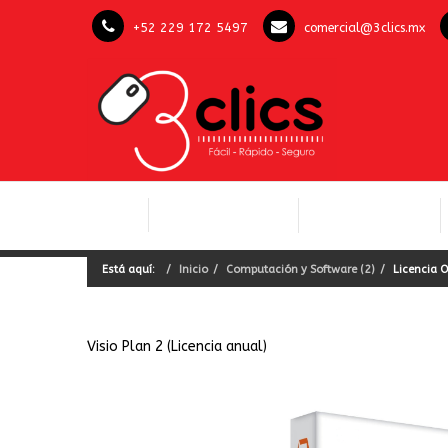
+52 229 172 5497
comercial@3clics.mx
COMPUTACIÓN Y
INICIO
LICENCIAS OFFICE
SOFTWARE
Está aquí:
Inicio
Computación y Software (2)
Licencia O
Visio Plan 2 (Licencia anual)