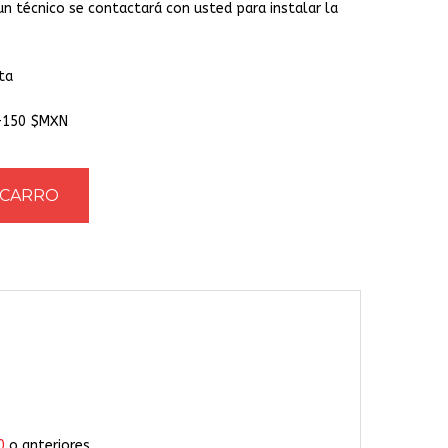
un técnico se contactará con usted para instalar la
ta
 +150 $MXN
0
o anteriores