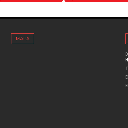
MAPA
D
N
T
E
E