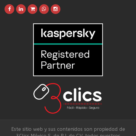
Este sitio web y sus contenidos son propiedad de
3Clics México S. de R.L de C.V, todos nuestros