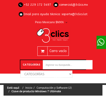
+52 229 172 5497
comercial@3clics.mx
Email para ayuda técnica:
soporte@3clics.lat
Peso Mexicano $MXN
Carro vacío
CATEGORÍAS
Está aquí:
Inicio
Computación y Software (2)
Clave de producto Windows 7 Ultimate