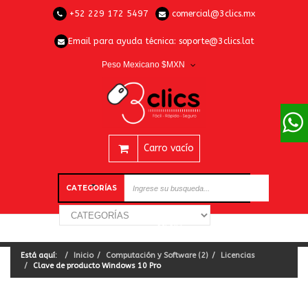
+52 229 172 5497
comercial@3clics.mx
Email para ayuda técnica:
soporte@3clics.lat
Peso Mexicano $MXN
Carro vacío
CATEGORÍAS
Está aquí:
Inicio
Computación y Software (2)
Licencias
Clave de producto Windows 10 Pro