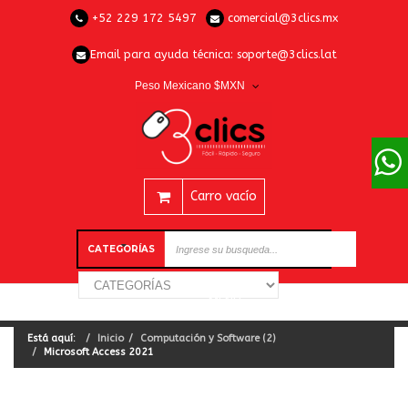
+52 229 172 5497
comercial@3clics.mx
Email para ayuda técnica:
soporte@3clics.lat
Peso Mexicano $MXN
Carro vacío
CATEGORÍAS
Está aquí:
Inicio
Computación y Software (2)
Microsoft Access 2021