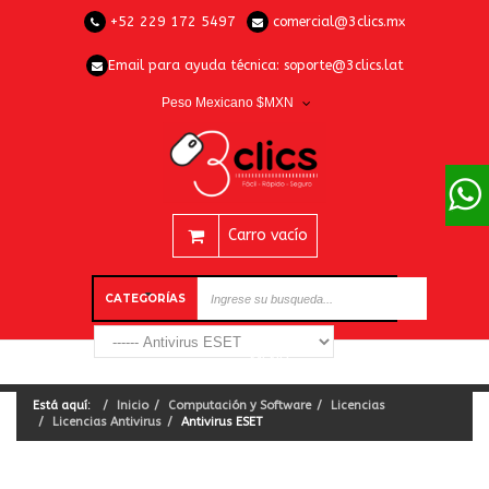
+52 229 172 5497
comercial@3clics.mx
Email para ayuda técnica:
soporte@3clics.lat
Peso Mexicano $MXN
Carro vacío
CATEGORÍAS
Está aquí:
Inicio
Computación y Software
Licencias
Licencias Antivirus
Antivirus ESET