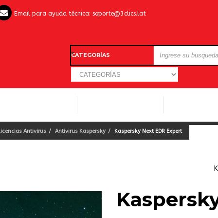
Email para ayuda técnica:
soporte@3clics.lat
CATEGORÍAS
LICENCIAS WINDOWS
LICENCIAS ANTIVIRUS
OTROS SOFTW
Licencias Antivirus
Antivirus Kaspersky
Kaspersky Next EDR Expert
K
Kaspersk