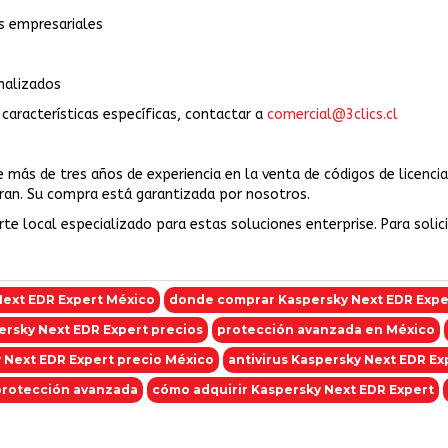
s empresariales
nalizados
características específicas, contactar a
comercial@3clics.cl
e más de tres años de experiencia en la venta de códigos de licenci
eran. Su compra está garantizada por nosotros.
orte local especializado para estas soluciones enterprise. Para soli
ext EDR Expert México
donde comprar Kaspersky Next EDR Expe
ersky Next EDR Expert precios
protección avanzada en México
 Next EDR Expert precio México
antivirus Kaspersky Next EDR Ex
protección avanzada
cómo adquirir Kaspersky Next EDR Expert