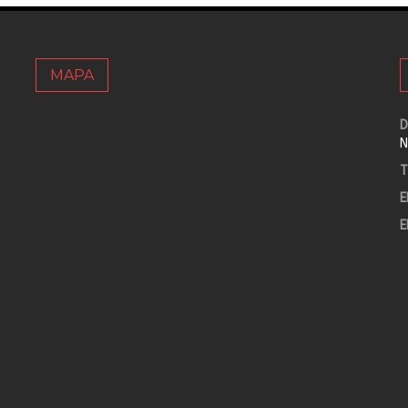
MAPA
D
N
T
E
E