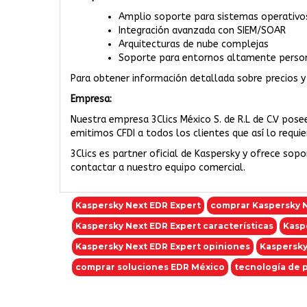
Amplio soporte para sistemas operativo
Integración avanzada con SIEM/SOAR
Arquitecturas de nube complejas
Soporte para entornos altamente perso
Para obtener información detallada sobre precios y 
Empresa:
Nuestra empresa 3Clics México S. de R.L de C.V pose
emitimos CFDI a todos los clientes que así lo requi
3Clics es partner oficial de Kaspersky y ofrece sop
contactar a nuestro equipo comercial.
Kaspersky Next EDR Expert
comprar Kaspersky N
Kaspersky Next EDR Expert características
Kasp
Kaspersky Next EDR Expert opiniones
Kaspersky
comprar soluciones EDR México
tecnología de 