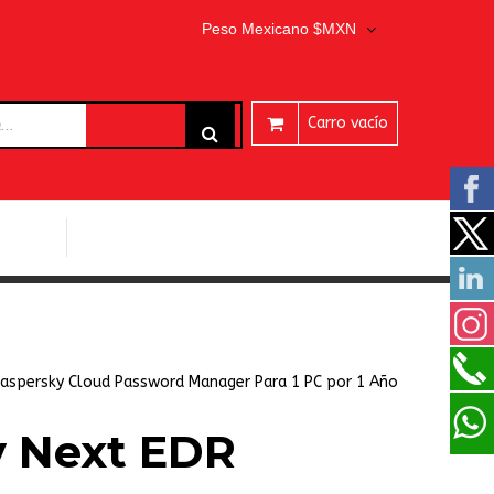
Peso Mexicano $MXN
Carro vacío
ARES
PROGRAMAS EASEUS
aspersky Cloud Password Manager Para 1 PC por 1 Año
y Next EDR