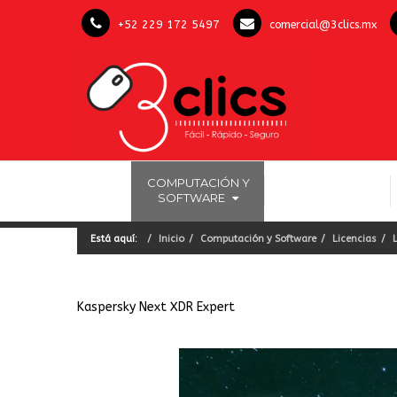
+52 229 172 5497
comercial@3clics.mx
COMPUTACIÓN Y
INICIO
LICENCIAS OFFICE
SOFTWARE
Está aquí:
Inicio
Computación y Software
Licencias
Kaspersky Next XDR Expert