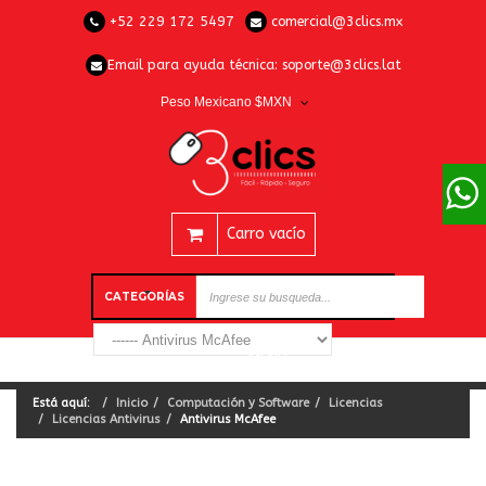
+52 229 172 5497
comercial@3clics.mx
Email para ayuda técnica:
soporte@3clics.lat
Peso Mexicano $MXN
Carro vacío
CATEGORÍAS
Está aquí:
Inicio
Computación y Software
Licencias
Licencias Antivirus
Antivirus McAfee