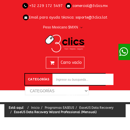
+52 229 172 5497
comercial@3clics.mx
Email para ayuda técnica:
soporte@3clics.lat
Peso Mexicano $MXN
Carro vacío
CATEGORÍAS
Está aquí:
Inicio
Programas EASEUS
EaseUS Data Recovery
EaseUS Data Recovery Wizard Professional (Mensual)