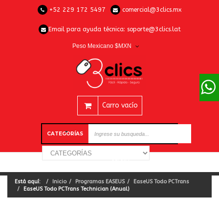
+52 229 172 5497
comercial@3clics.mx
Email para ayuda técnica:
soporte@3clics.lat
Peso Mexicano $MXN
Carro vacío
CATEGORÍAS
Está aquí:
Inicio
Programas EASEUS
EaseUS Todo PCTrans
EaseUS Todo PCTrans Technician (Anual)