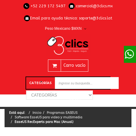
+52 229 172 5497
comercial@3clics.mx
Email para ayuda técnica:
soporte@3clics.lat
Peso Mexicano $MXN
Carro vacío
CATEGORÍAS
Está aquí:
Inicio
Programas EASEUS
Software EaseUS para video y multimedia
EaseUS RecExperts para Mac (Anual)