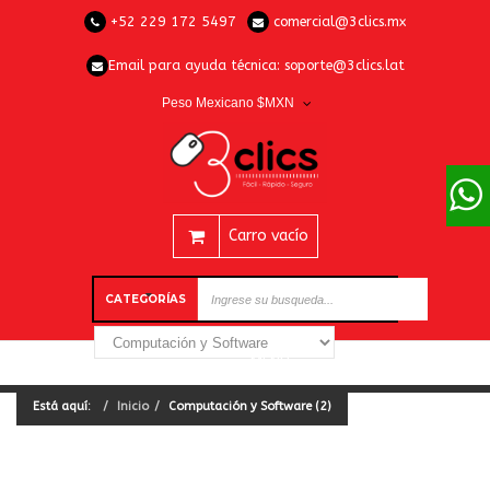
+52 229 172 5497
comercial@3clics.mx
Email para ayuda técnica:
soporte@3clics.lat
Peso Mexicano $MXN
Carro vacío
CATEGORÍAS
Está aquí:
Inicio
Computación y Software (2)