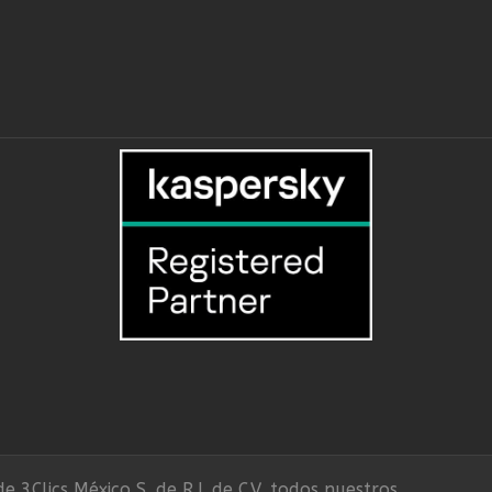
e 3Clics México S. de R.L de C.V, todos nuestros