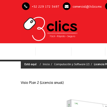
+52 229 172 5497
comercial@3clics.mx
COMPUTACIÓN Y
INICIO
LICENCIAS OFFICE
SOFTWARE
Está aquí:
Inicio
Computación y Software (2)
Licencia P
Visio Plan 2 (Licencia anual)