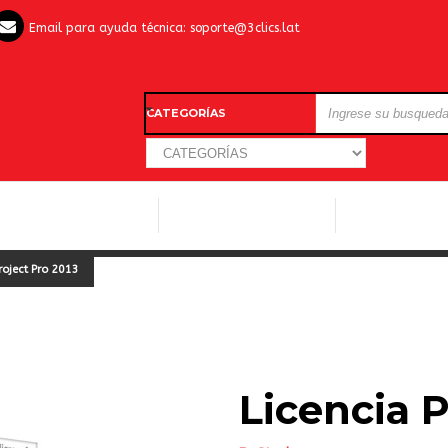
Email para ayuda técnica:
soporte@3clics.lat
CATEGORÍAS
LICENCIAS WINDOWS
LICENCIAS ANTIVIRUS
OTROS SOFTW
roject Pro 2013
Licencia P