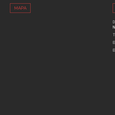
MAPA
D
N
T
E
E