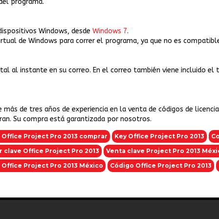
 del programa.
 dispositivos Windows, desde
Windows 7
.
virtual de Windows para correr el programa, ya que no es compatib
gital al instante en su correo. En el correo también viene incluido el
e más de tres años de experiencia en la venta de códigos de licenci
eran. Su compra está garantizada por nosotros.
 Office Project Pro 2013 comprar
Key Office Project Pro 2013
Co
 clave Office Project Pro 2013
Venta clave Project Pro 2013 Méxi
l Office Project Pro 2013 México
Código Office Project Pro 2013