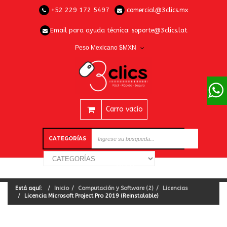
+52 229 172 5497
comercial@3clics.mx
Email para ayuda técnica:
soporte@3clics.lat
Peso Mexicano $MXN
Carro vacío
CATEGORÍAS
Está aquí:
Inicio
Computación y Software (2)
Licencias
Licencia Microsoft Project Pro 2019 (Reinstalable)