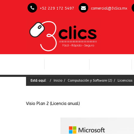
+52 229 172 5497
comercial@3clics.mx
COMPUTACIÓN Y
INICIO
LICENCIAS OFFICE
SOFTWARE
Está aquí:
Inicio
Computación y Software (2)
Licencias
Visio Plan 2 (Licencia anual)