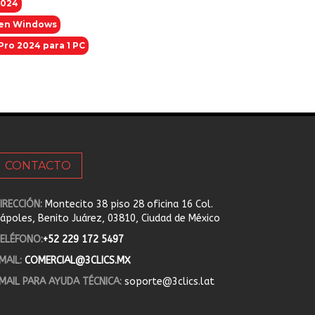
2024
4 en Windows
 Pro 2024 para 1 PC
CONTACTO
IRECCIÓN:
Montecito 38 piso 28 oficina 16 Col.
ápoles, Benito Juárez, 03810, Ciudad de México
ELÉFONO:
+52 229 172 5497
MAIL:
COMERCIAL@3CLICS.MX
MAIL PARA AYUDA TÉCNICA:
soporte@3clics.lat