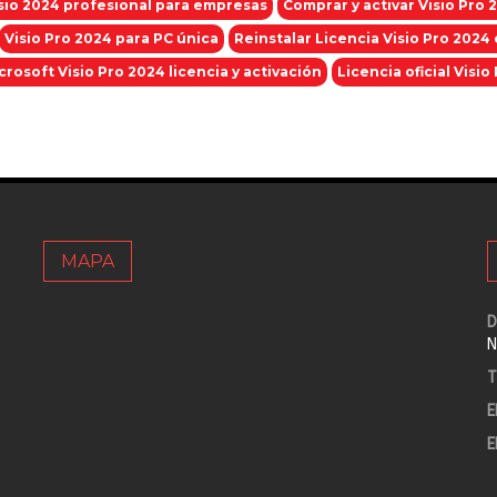
isio 2024 profesional para empresas
Comprar y activar Visio Pro 
Visio Pro 2024 para PC única
Reinstalar Licencia Visio Pro 202
crosoft Visio Pro 2024 licencia y activación
Licencia oficial Visio
MAPA
D
N
T
E
E