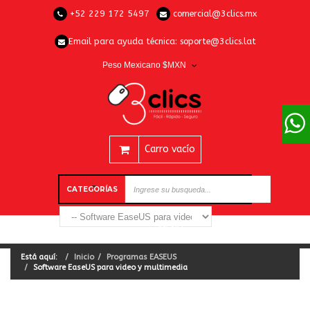
+52 229 172 5497
comercial@3clics.mx
Email para ayuda técnica:
soporte@3clics.lat
Peso Mexicano $MXN
Carro vacío
CATEGORÍAS
Está aquí:
Inicio
Programas EASEUS
Software EaseUS para video y multimedia