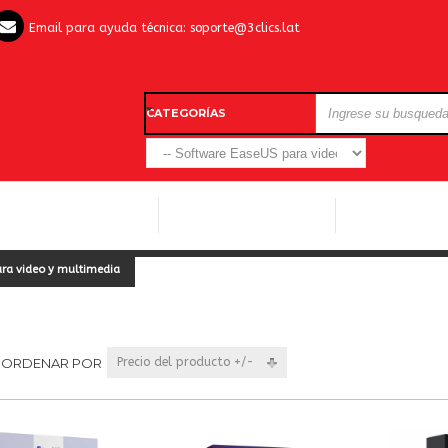
Email para ayuda técnica:
soporte@3clics.lat
CATEGORÍAS
LICENCIAS WINDOWS
LICENCIAS ANTIVIRUS
OTROS SOFTW
ra video y multimedia
ORDENAR POR
Precio del producto +/-