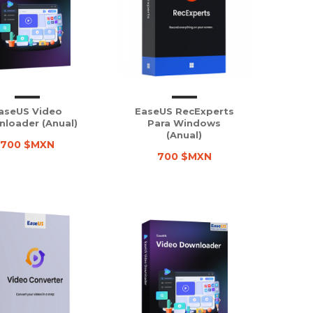
aseUS Video
EaseUS RecExperts
loader (Anual)
Para Windows
(Anual)
700 $MXN
700 $MXN