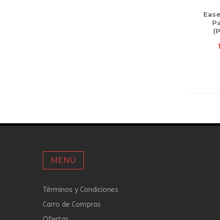
Ease
P
(
MENÚ
Términos y Condiciones
Carro de Compras
Ofertas