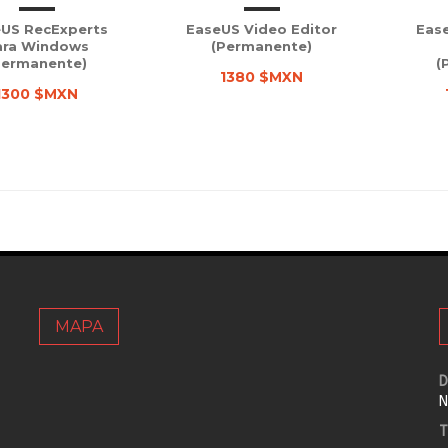
US RecExperts
EaseUS Video Editor
Eas
ara Windows
(Permanente)
Permanente)
(
1380 $MXN
1300 $MXN
MAPA
D
N
T