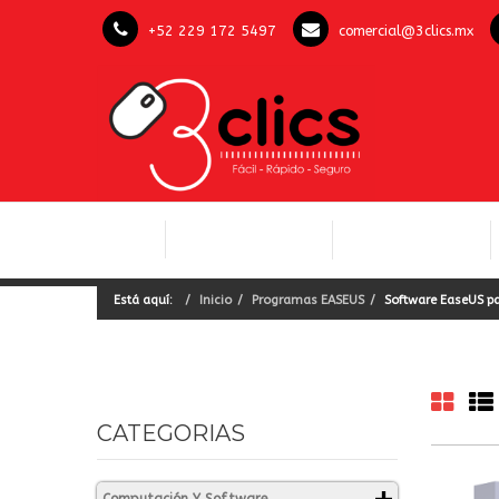
+52 229 172 5497
comercial@3clics.mx
COMPUTACIÓN Y
INICIO
LICENCIAS OFFICE
SOFTWARE
Está aquí:
Inicio
Programas EASEUS
Software EaseUS pa
CATEGORIAS