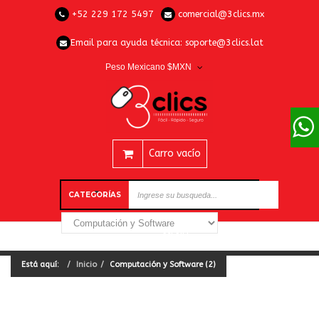
+52 229 172 5497
comercial@3clics.mx
Email para ayuda técnica:
soporte@3clics.lat
Peso Mexicano $MXN
Carro vacío
CATEGORÍAS
Está aquí:
Inicio
Computación y Software (2)