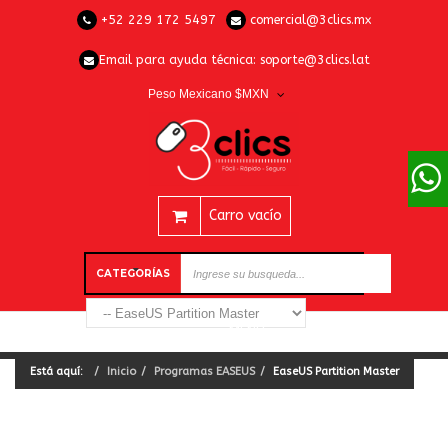
+52 229 172 5497
comercial@3clics.mx
Email para ayuda técnica:
soporte@3clics.lat
Peso Mexicano $MXN
Carro vacío
CATEGORÍAS
Está aquí:
Inicio
Programas EASEUS
EaseUS Partition Master