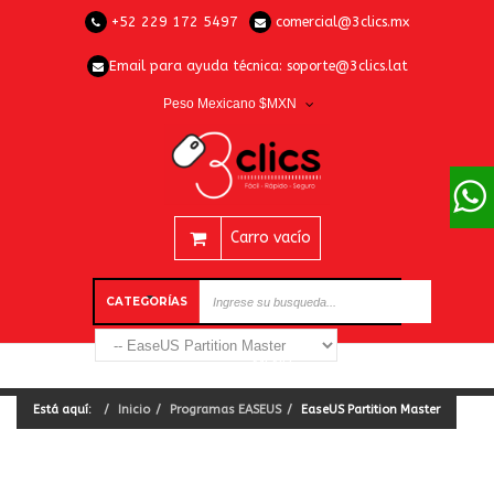
+52 229 172 5497
comercial@3clics.mx
Email para ayuda técnica:
soporte@3clics.lat
Peso Mexicano $MXN
Carro vacío
CATEGORÍAS
Está aquí:
Inicio
Programas EASEUS
EaseUS Partition Master