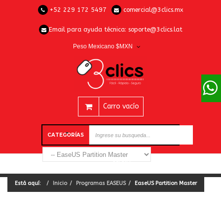
+52 229 172 5497
comercial@3clics.mx
Email para ayuda técnica:
soporte@3clics.lat
Peso Mexicano $MXN
Carro vacío
CATEGORÍAS
Está aquí:
Inicio
Programas EASEUS
EaseUS Partition Master