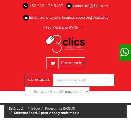
+52 229 172 5497
comercial@3clics.mx
Email para ayuda técnica:
soporte@3clics.lat
Peso Mexicano $MXN
Carro vacío
CATEGORÍAS
Está aquí:
Inicio
Programas EASEUS
Software EaseUS para video y multimedia